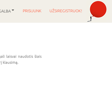
PRISIJUNK
UŽSIREGISTRUOK!
GALBA
li laisvai naudotis šiais
į klausimą.