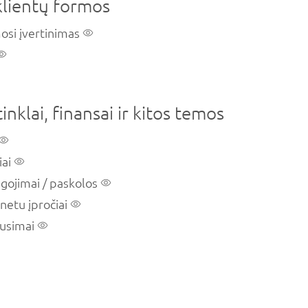
lientų formos
osi įvertinimas
tinklai, finansai ir kitos temos
iai
eigojimai / paskolos
netu įpročiai
ausimai