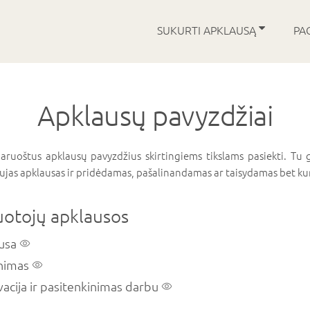
SUKURTI APKLAUSĄ
PA
Apklausų pavyzdžiai
ruoštus apklausų pavyzdžius skirtingiems tikslams pasiekti. Tu ga
jas apklausas ir pridėdamas, pašalinandamas ar taisydamas bet kur
uotojų apklausos
ausa
inimas
acija ir pasitenkinimas darbu