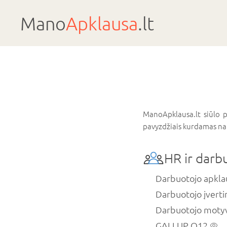
Mano
Apklausa
.lt
ManoApklausa.lt siūlo pa
pavyzdžiais kurdamas nau
HR ir darb
Darbuotojo apkl
Darbuotojo įvert
Darbuotojo motyv
GALLUP Q12