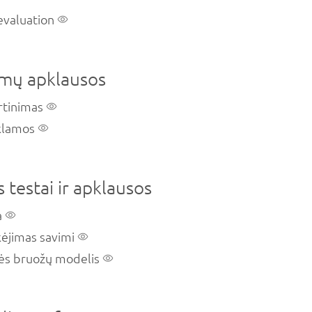
evaluation
imų apklausos
rtinimas
eklamos
testai ir apklausos
a
ikėjimas savimi
ės bruožų modelis