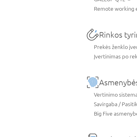
Remote working 
Rinkos tyr
Prekės ženklo įve
Įvertinimas po r
Asmenybės 
Vertinimo sistem
Savirgaba / Pasit
Big Five asmenyb