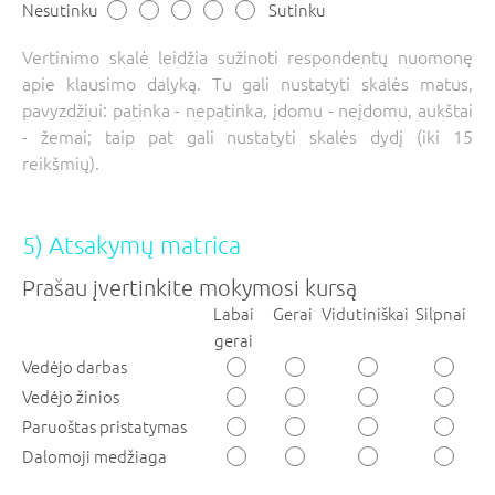
Nesutinku
Sutinku
Vertinimo skalė leidžia sužinoti respondentų nuomonę
apie klausimo dalyką. Tu gali nustatyti skalės matus,
pavyzdžiui: patinka - nepatinka, įdomu - neįdomu, aukštai
- žemai; taip pat gali nustatyti skalės dydį (iki 15
reikšmių).
5) Atsakymų matrica
Prašau įvertinkite mokymosi kursą
Labai
Gerai
Vidutiniškai
Silpnai
gerai
Vedėjo darbas
Vedėjo žinios
Paruoštas pristatymas
Dalomoji medžiaga