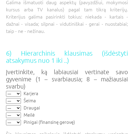
Galima išmatuoti daug aspektų (pavyzdžiui, mokymosi
kursus arba TV kanalus) pagal tam tikrą kriterijų.
Kriterijus galima pasirinkti tokius: niekada - kartais -
dažnai - visada; silpnai - vidutiniškai - gerai - nuostabiai;
taip - ne - nežinau.
6) Hierarchinis klausimas (išdėstyti
atsakymus nuo 1 iki ..)
Įvertinkite, ką labiausiai vertinate savo
gyvenime (1 – svarbiausia; 8 – mažiausiai
svarbu)
Karjera
Šeima
Draugai
Meilė
Pinigai (finansinę gerovę)
Šis klausimas reikalauja išdėstyti atsakymų variantus