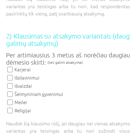
variantas yra teisingas arba tu nori, kad respondentas
pasirinktų tik vieną, patį svarbiausią atsakymą.
2) Klausimas su atsakymo variantais (daug
galimų atsakymų)
Per artimiausius 3 metus aš norėčiau daugiau
dėmesio skirti:
(keli galimi atsakymai)
Karjerai
Išsilavinimui
Išvaizdai
Šeimyniniam gyvenimui
Meilei
Religijai
Naudok šią klausimo rūšį, jei daugiau nei vienas atsakymo
variantas yra teisingas arba tu nori sužinoti visus