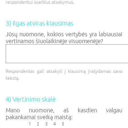
respondentui svarbius atsakymus.
3) Ilgas atviras klausimas
Jūsų nuomone, kokios vertybės yra labiausiai
vertinamos šiuolaikinėje visuomenėje?
Respondentas gali atsakyti į klausimą įrašydamas savo
tekstą.
4) Vertinimo skalė
Mano nuomone, aš kasdien valgau
pakankamai sveiką maistą:
1
2
3
4
5