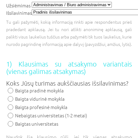
Užsiėmimas
Išsilavinimas
Tu gali pažymėti, kokią informaciją rinkti apie respondentus prieš
pradedant apklausą. Jei tu nori atlikti anoniminę apklausą, gali
palikti visus laukelius tuščius arba pažymėti tik tuos laukelius, kurie
nurodo pagrindinę informaciją apie dalyvį (pavyzdžiui, amžius, lytis).
1) Klausimas su atsakymo variantais
(vienas galimas atsakymas)
Koks Jūsų turimas aukščiausias išsilavinimas?
Baigta pradinė mokykla
Baigta vidurinė mokykla
Baigta profesinė mokykla
Nebaigtas universitetas (1-2 metai)
Baigtas universitetas
Naudok šią klausimo rūšį, jei tik vienas atsakymo