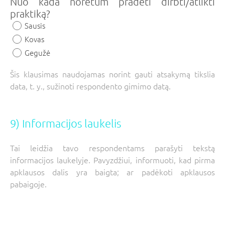
Nuo kada norėtum pradėti dirbti/atlikti
praktiką?
Sausis
Kovas
Gegužė
Šis klausimas naudojamas norint gauti atsakymą tikslia
data, t. y., sužinoti respondento gimimo datą.
9) Informacijos laukelis
Tai leidžia tavo respondentams parašyti tekstą
informacijos laukelyje. Pavyzdžiui, informuoti, kad pirma
apklausos dalis yra baigta; ar padėkoti apklausos
pabaigoje.