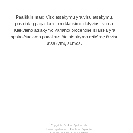
Paaiškinimas:
Viso atsakymų yra visų atsakymų,
pasirinktų pagal tam tikro klausimo dalyvius, suma.
Kiekvieno atsakymo varianto procentinė išraiška yra
apskaičiuojama padalinus šio atsakymo reikšmę iš visų
atsakymų sumos.
Copyright ©
ManoApklausa.lt
Online apklausos - Greita ir Paprasta
Naudojimo ir privatumo sąlygos