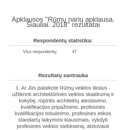
Apklausos "Rūmų narių apklausa.
Šiauliai. 2018" rezultatai
Respondentų statistika:
Viso respondentų:
47
Rezultatų santrauka
1. Ar Jūs palaikote Rūmų veiklos tikslus -
užtikrinti architektūrinės veiklos skaidrumą ir
kokybę, rūpintis architektų atestavimo,
kvalifikacijos pripažinimo, profesinės
kvalifikacijos tobulinimo, profesinės etikos
standartų laikymosi klausimais, vykdyti
profesinės veiklos stebėseną, atstovauti