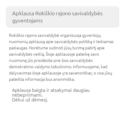
Apklausa Rokiškio rajono savivaldybės
gyventojams
Rokiškio rajono savivaldybė organizuoja gyventojų
nuomonių apklausą apie savivaldybės politiką ir teikiamas
paslaugas. Norėtume sužinoti jūsų turimą patirtį apie
savivaldybės veiklą. Šioje apklausoje pateikę savo
nuomonę jūs prisidėsite prie šios savivaldybės
demokratinio valdymo tobulinimo. Informuojame, kad
dalyvavimas šioje apklausoje yra savanoriškas, o visa jūsų
pateikta informacija bus anonimiška.
Apklausa baigta ir atsakymai daugiau
nebepriimami.
Dėkui už dėmesį.