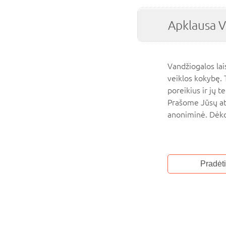
Apklausa V
Vandžiogalos lai
veiklos kokybę. 
poreikius ir jų 
Prašome Jūsų ats
anoniminė. Dėk