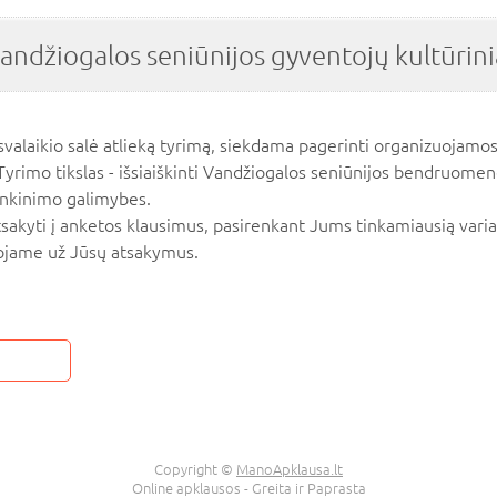
andžiogalos seniūnijos gyventojų kultūrinia
svalaikio salė atlieką tyrimą, siekdama pagerinti organizuojamos
Tyrimo tikslas - išsiaiškinti Vandžiogalos seniūnijos bendruomen
tenkinimo galimybes.
akyti į anketos klausimus, pasirenkant Jums tinkamiausią varia
ojame už Jūsų atsakymus.
Copyright ©
ManoApklausa.lt
Online apklausos - Greita ir Paprasta