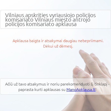
Vilniaus apskrities vyriausiojo policijos
komisariato Vilniaus miesto antrojo
policijos komisariato apklausa
Apklausa baigta ir atsakymai daugiau nebepriimami.
Dėkui už dėmesį.
Ačiū už tavo atsakymus ir noriu parekomenduoti šį tinklapį -
paprasta kurti apklausas su
ManoApklausa.lt
!