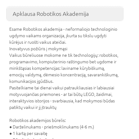
Apklausa Robotikos Akademija
Esame Robotikos akademija - neformaliojo technologinio
ugdymo vaikams organizacija, įkurta su tikslu ugdyti
kūrėjus ir ruošti vaikus ateičiai.
Inovatyvus požiūris į mokymąsi
Vaikus būreliuose mokome ne tik technologijų: robotikos,
programavimo, kompiuterinio raštingumo bet ugdome ir
minkštąsias kompetencijas: laviname kūrybiškumą,
emocijų valdymą, dėmesio koncentraciją, savarankiškumą,
komunikacijos įgūdžius.
Pasitelkiame tai dienai vaikui patraukliausias ir labiausiai
motyvuojančias priemones - ar tai būtų LEGO, žaidimai,
interaktyvios istorijos - svarbiausia, kad mokymosi būdas
patiktų vaikui ir jį įtrauktų
Robotikos akademijos būrelis:
● Darželinukams - priešmoklinukams (4-6 m.)
● 1 kartą per savaitę